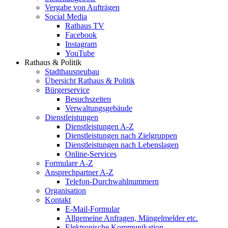
Vergabe von Aufträgen
Social Media
Rathaus TV
Facebook
Instagram
YouTube
Rathaus & Politik
Stadthausneubau
Übersicht Rathaus & Politik
Bürgerservice
Besuchszeiten
Verwaltungsgebäude
Dienstleistungen
Dienstleistungen A-Z
Dienstleistungen nach Zielgruppen
Dienstleistungen nach Lebenslagen
Online-Services
Formulare A-Z
Ansprechpartner A-Z
Telefon-Durchwahlnummern
Organisation
Kontakt
E-Mail-Formular
Allgemeine Anfragen, Mängelmelder etc.
Elektronische Kommunikation