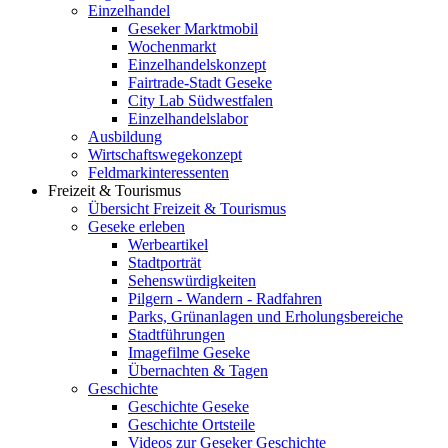
Einzelhandel
Geseker Marktmobil
Wochenmarkt
Einzelhandelskonzept
Fairtrade-Stadt Geseke
City Lab Südwestfalen
Einzelhandelslabor
Ausbildung
Wirtschaftswegekonzept
Feldmarkinteressenten
Freizeit & Tourismus
Übersicht Freizeit & Tourismus
Geseke erleben
Werbeartikel
Stadtporträt
Sehenswürdigkeiten
Pilgern - Wandern - Radfahren
Parks, Grünanlagen und Erholungsbereiche
Stadtführungen
Imagefilme Geseke
Übernachten & Tagen
Geschichte
Geschichte Geseke
Geschichte Ortsteile
Videos zur Geseker Geschichte