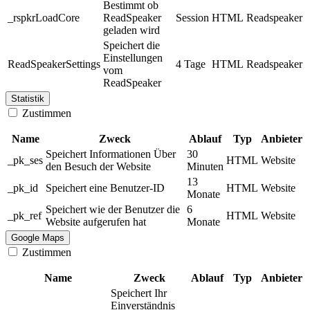
Bestimmt ob
_rspkrLoadCore
ReadSpeaker
Session
HTML
Readspeaker
geladen wird
Speichert die
Einstellungen
ReadSpeakerSettings
4 Tage
HTML
Readspeaker
vom
ReadSpeaker
Statistik
Zustimmen
Name
Zweck
Ablauf
Typ
Anbieter
Speichert Informationen Über
30
_pk_ses
HTML
Website
den Besuch der Website
Minuten
13
_pk_id
Speichert eine Benutzer-ID
HTML
Website
Monate
Speichert wie der Benutzer die
6
_pk_ref
HTML
Website
Website aufgerufen hat
Monate
Google Maps
Zustimmen
Name
Zweck
Ablauf
Typ
Anbieter
Speichert Ihr
Einverständnis