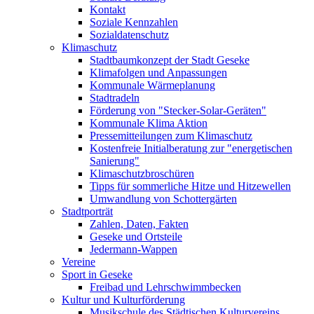
Kontakt
Soziale Kennzahlen
Sozialdatenschutz
Klimaschutz
Stadtbaumkonzept der Stadt Geseke
Klimafolgen und Anpassungen
Kommunale Wärmeplanung
Stadtradeln
Förderung von "Stecker-Solar-Geräten"
Kommunale Klima Aktion
Pressemitteilungen zum Klimaschutz
Kostenfreie Initialberatung zur "energetischen
Sanierung"
Klimaschutzbroschüren
Tipps für sommerliche Hitze und Hitzewellen
Umwandlung von Schottergärten
Stadtporträt
Zahlen, Daten, Fakten
Geseke und Ortsteile
Jedermann-Wappen
Vereine
Sport in Geseke
Freibad und Lehrschwimmbecken
Kultur und Kulturförderung
Musikschule des Städtischen Kulturvereins