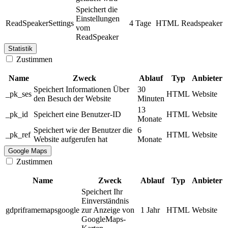
Speichert die
Einstellungen
ReadSpeakerSettings
4 Tage
HTML
Readspeaker
vom
ReadSpeaker
Statistik
Zustimmen
Name
Zweck
Ablauf
Typ
Anbieter
Speichert Informationen Über
30
_pk_ses
HTML
Website
den Besuch der Website
Minuten
13
_pk_id
Speichert eine Benutzer-ID
HTML
Website
Monate
Speichert wie der Benutzer die
6
_pk_ref
HTML
Website
Website aufgerufen hat
Monate
Google Maps
Zustimmen
Name
Zweck
Ablauf
Typ
Anbieter
Speichert Ihr
Einverständnis
gdpriframemapsgoogle
zur Anzeige von
1 Jahr
HTML
Website
GoogleMaps-