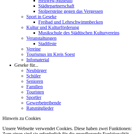
Hellweg-Museum
Städtepartnerschaft
Stolpersteine gegen das Vergessen
Sport in Geseke
Freibad und Lehrschwimmbecken
Kultur und Kulturförderung
Musikschule des Städtischen Kulturvereins
Veranstaltungen
Stadtfeste
Vereine
Tourismus im Kreis Soest
Infomaterial
Geseke für...
Neubürger
Schüler
Senioren
Familien
Touristen
Sportler
Gewerbetreibende
Ratsmitglieder
Hinweis zu Cookies
Unsere Webseite verwendet Cookies. Diese haben zwei Funktionen:
Zum einen sind sie erforderlich für die grundlegende Funktionalität