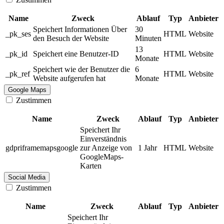
Name
Zweck
Ablauf
Typ
Anbieter
Speichert Informationen Über
30
_pk_ses
HTML
Website
den Besuch der Website
Minuten
13
_pk_id
Speichert eine Benutzer-ID
HTML
Website
Monate
Speichert wie der Benutzer die
6
_pk_ref
HTML
Website
Website aufgerufen hat
Monate
Google Maps
Zustimmen
Name
Zweck
Ablauf
Typ
Anbieter
Speichert Ihr
Einverständnis
gdpriframemapsgoogle
zur Anzeige von
1 Jahr
HTML
Website
GoogleMaps-
Karten
Social Media
Zustimmen
Name
Zweck
Ablauf
Typ
Anbieter
Speichert Ihr