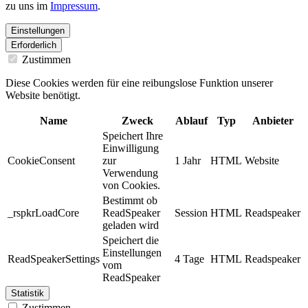
zu uns im
Impressum
.
Einstellungen
Erforderlich
Zustimmen
Diese Cookies werden für eine reibungslose Funktion unserer
Website benötigt.
Name
Zweck
Ablauf
Typ
Anbieter
Speichert Ihre
Einwilligung
CookieConsent
zur
1 Jahr
HTML
Website
Verwendung
von Cookies.
Bestimmt ob
_rspkrLoadCore
ReadSpeaker
Session
HTML
Readspeaker
geladen wird
Speichert die
Einstellungen
ReadSpeakerSettings
4 Tage
HTML
Readspeaker
vom
ReadSpeaker
Statistik
Zustimmen