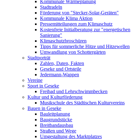
Kommunale Wärmeplanung
Stadtradeln
Förderung von "Stecker-Solar-Geräten"
Kommunale Klima Aktion
Pressemitteilungen zum Klimaschutz
Kostenfreie Initialberatung zur "energetischen
Sanierung"
Klimaschutzbroschüren
Tipps für sommerliche Hitze und Hitzewellen
Umwandlung von Schottergärten
Stadtporträt
Zahlen, Daten, Fakten
Geseke und Ortsteile
Jedermann-Wappen
Vereine
Sport in Geseke
Freibad und Lehrschwimmbecken
Kultur und Kulturförderung
Musikschule des Städtischen Kulturvereins
Bauen in Geseke
Bauleitplanung
Baugrundstücke
Breitbandausbau
Straßen und Wege
Umgestaltung des Marktplatzes