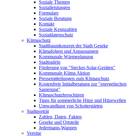
Soziale Themen
Sozialleistungen
Formulare
Soziale Beratung
Kontakt
Soziale Kennzahlen
Sozialdatenschutz
Klimaschutz
Stadtbaumkonzept der Stadt Geseke
Klimafolgen und Anpassungen
Kommunale Wärmeplanung
Stadtradeln
Förderung von "Stecker-Solar-Geräten"
Kommunale Klima Aktion
Pressemitteilungen zum Klimaschutz
Kostenfreie Initialberatung zur "energetischen
Sanierung"
Klimaschutzbroschüren
Tipps für sommerliche Hitze und Hitzewellen
Umwandlung von Schottergärten
Stadtporträt
Zahlen, Daten, Fakten
Geseke und Ortsteile
Jedermann-Wappen
Vereine