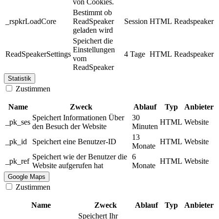
von Cookies.
Bestimmt ob
_rspkrLoadCore
ReadSpeaker
Session
HTML
Readspeaker
geladen wird
Speichert die
Einstellungen
ReadSpeakerSettings
4 Tage
HTML
Readspeaker
vom
ReadSpeaker
Statistik
Zustimmen
Name
Zweck
Ablauf
Typ
Anbieter
Speichert Informationen Über
30
_pk_ses
HTML
Website
den Besuch der Website
Minuten
13
_pk_id
Speichert eine Benutzer-ID
HTML
Website
Monate
Speichert wie der Benutzer die
6
_pk_ref
HTML
Website
Website aufgerufen hat
Monate
Google Maps
Zustimmen
Name
Zweck
Ablauf
Typ
Anbieter
Speichert Ihr