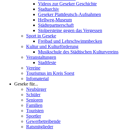
Videos zur Geseker Geschichte
Stadtarchiv
Geseker Plattdeutsch-Aufnahmen
Hellweg-Museum
Städtepartnerschaft
Stolpersteine gegen das Vergessen
Sport in Geseke
Freibad und Lehrschwimmbecken
Kultur und Kulturförderung
Musikschule des Städtischen Kulturvereins
Veranstaltungen
Stadtfeste
Vereine
Tourismus im Kreis Soest
Infomaterial
Geseke für...
Neubürger
Schüler
Senioren
Familien
Touristen
Sportler
Gewerbetreibende
Ratsmitglieder