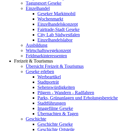
Tagungsort Geseke
Einzelhandel
Geseker Marktmobil
Wochenmarkt
Einzelhandelskonzept
Fairtrade-Stadt Geseke
City Lab Südwestfalen
Einzelhandelslabor
Ausbildung
Wirtschaftswegekonzept
Feldmarkinteressenten
Freizeit & Tourismus
Übersicht Freizeit & Tourismus
Geseke erleben
Werbeartikel
Stadtporträt
Sehenswürdigkeiten
Pilgern - Wandern - Radfahren
Parks, Grünanlagen und Erholungsbereiche
Stadtführungen
Imagefilme Geseke
Übernachten & Tagen
Geschichte
Geschichte Geseke
Geschichte Ortsteile