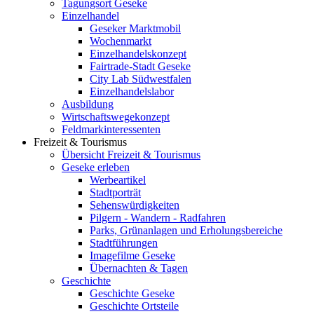
Tagungsort Geseke
Einzelhandel
Geseker Marktmobil
Wochenmarkt
Einzelhandelskonzept
Fairtrade-Stadt Geseke
City Lab Südwestfalen
Einzelhandelslabor
Ausbildung
Wirtschaftswegekonzept
Feldmarkinteressenten
Freizeit & Tourismus
Übersicht Freizeit & Tourismus
Geseke erleben
Werbeartikel
Stadtporträt
Sehenswürdigkeiten
Pilgern - Wandern - Radfahren
Parks, Grünanlagen und Erholungsbereiche
Stadtführungen
Imagefilme Geseke
Übernachten & Tagen
Geschichte
Geschichte Geseke
Geschichte Ortsteile