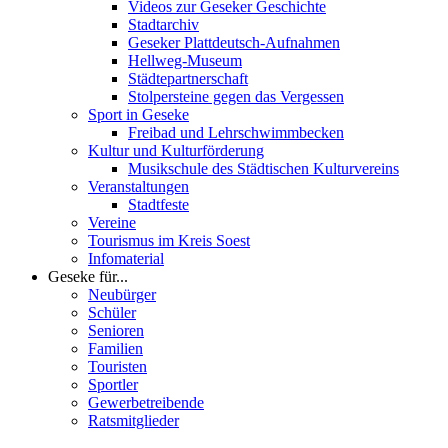
Videos zur Geseker Geschichte
Stadtarchiv
Geseker Plattdeutsch-Aufnahmen
Hellweg-Museum
Städtepartnerschaft
Stolpersteine gegen das Vergessen
Sport in Geseke
Freibad und Lehrschwimmbecken
Kultur und Kulturförderung
Musikschule des Städtischen Kulturvereins
Veranstaltungen
Stadtfeste
Vereine
Tourismus im Kreis Soest
Infomaterial
Geseke für...
Neubürger
Schüler
Senioren
Familien
Touristen
Sportler
Gewerbetreibende
Ratsmitglieder