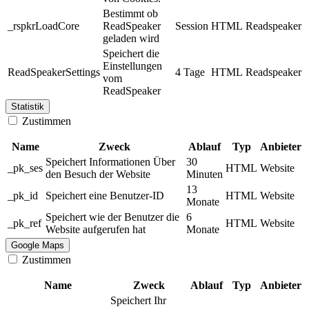
Bestimmt ob
_rspkrLoadCore
ReadSpeaker
Session
HTML
Readspeaker
geladen wird
Speichert die
Einstellungen
ReadSpeakerSettings
4 Tage
HTML
Readspeaker
vom
ReadSpeaker
Statistik
Zustimmen
Name
Zweck
Ablauf
Typ
Anbieter
Speichert Informationen Über
30
_pk_ses
HTML
Website
den Besuch der Website
Minuten
13
_pk_id
Speichert eine Benutzer-ID
HTML
Website
Monate
Speichert wie der Benutzer die
6
_pk_ref
HTML
Website
Website aufgerufen hat
Monate
Google Maps
Zustimmen
Name
Zweck
Ablauf
Typ
Anbieter
Speichert Ihr