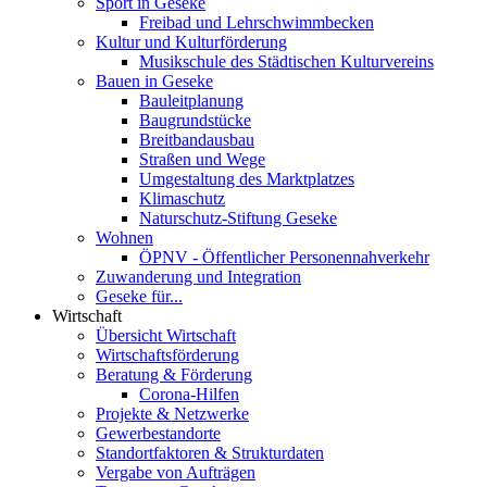
Sport in Geseke
Freibad und Lehrschwimmbecken
Kultur und Kulturförderung
Musikschule des Städtischen Kulturvereins
Bauen in Geseke
Bauleitplanung
Baugrundstücke
Breitbandausbau
Straßen und Wege
Umgestaltung des Marktplatzes
Klimaschutz
Naturschutz-Stiftung Geseke
Wohnen
ÖPNV - Öffentlicher Personennahverkehr
Zuwanderung und Integration
Geseke für...
Wirtschaft
Übersicht Wirtschaft
Wirtschaftsförderung
Beratung & Förderung
Corona-Hilfen
Projekte & Netzwerke
Gewerbestandorte
Standortfaktoren & Strukturdaten
Vergabe von Aufträgen