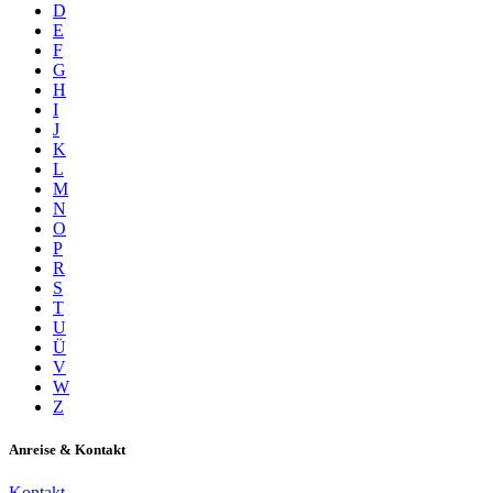
D
E
F
G
H
I
J
K
L
M
N
O
P
R
S
T
U
Ü
V
W
Z
Anreise & Kontakt
Kontakt