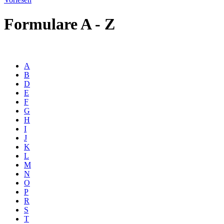
Formulare A - Z
A
B
D
E
F
G
H
I
J
K
L
M
N
O
P
R
S
T