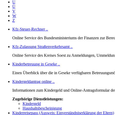
U
Ü
V
W
Z
Kfz-Steuer-Rechner
..
Online Service des Bundesministeriums der Finanzen zur Berech
Kfz-Zulassung Straßenverkehrsamt
..
Online Service des Kreises Soest zu Anmeldungen, Ummeldu
Kinderbetreuung in Geseke
..
Einen Überblick über die in Geseke verfügbaren Betreuungsmög
Kindergeldantrag online
..
Informationen zum Kindergeld und Online-Antragsformular de
Zugehörige Dienstleistungen:
Kindergeld
Haushaltsbescheinigung
Kinderreisepass (Ausweis: Einverständniserklärung der Eltern)