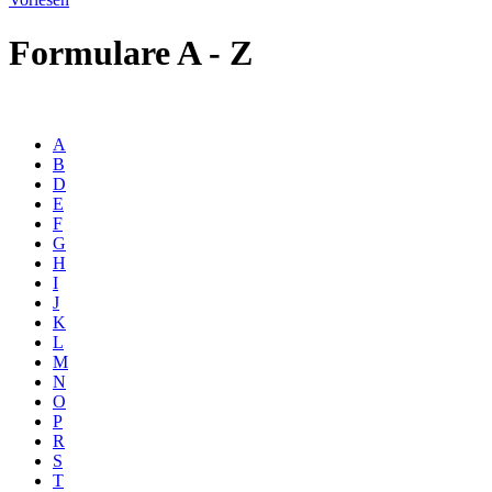
Formulare A - Z
A
B
D
E
F
G
H
I
J
K
L
M
N
O
P
R
S
T