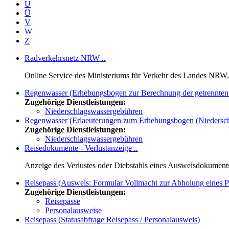
U
Ü
V
W
Z
Radverkehrsnetz NRW
..
Online Service des Ministeriums für Verkehr des Landes NRW.
Regenwasser (Erhebungsbogen zur Berechnung der getrennten
Zugehörige Dienstleistungen:
Niederschlagswassergebühren
Regenwasser (Erlaeuterungen zum Erhebungsbogen (Niedersch
Zugehörige Dienstleistungen:
Niederschlagswassergebühren
Reisedokumente - Verlustanzeige
..
Anzeige des Verlustes oder Diebstahls eines Ausweisdokument
Reisepass (Ausweis: Formular Vollmacht zur Abholung eines P
Zugehörige Dienstleistungen:
Reisepässe
Personalausweise
Reisepass (Statusabfrage Reisepass / Personalausweis)