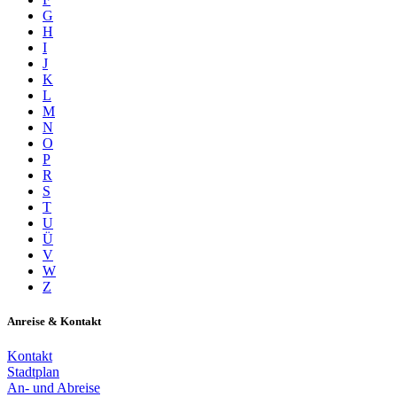
G
H
I
J
K
L
M
N
O
P
R
S
T
U
Ü
V
W
Z
Anreise & Kontakt
Kontakt
Stadtplan
An- und Abreise